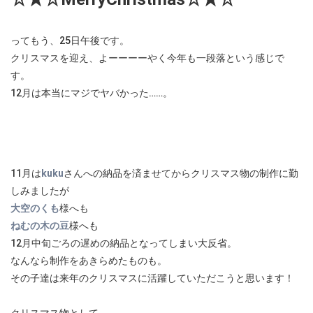
ってもう、25日午後です。
クリスマスを迎え、よーーーーやく今年も一段落という感じで
す。
12月は本当にマジでヤバかった……。
11月は
kuku
さんへの納品を済ませてからクリスマス物の制作に勤
しみましたが
大空のくも
様へも
ねむの木の豆
様へも
12月中旬ごろの遅めの納品となってしまい大反省。
なんなら制作をあきらめたものも。
その子達は来年のクリスマスに活躍していただこうと思います！