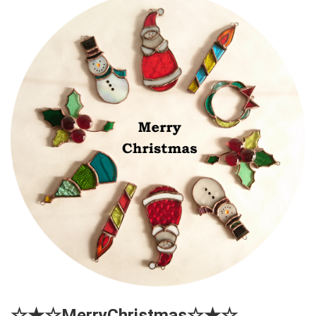
☆★☆MerryChristmas☆★☆