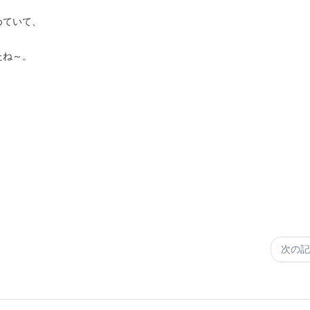
めていて、
たね～。
次の記