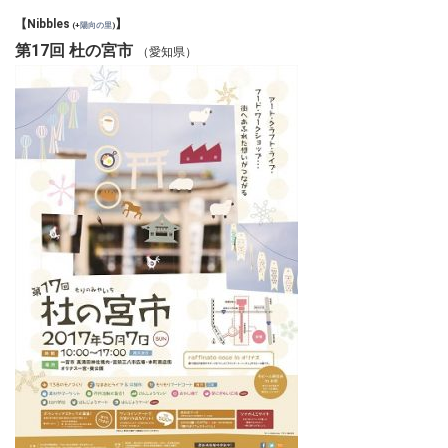
【Nibbles
】
(+
陽向の里
)
第17回 杜の宮市
（愛知県）