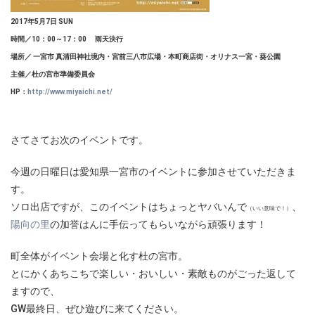
2017年5月7日 SUN
時間／10：00～17：00 雨天決行
場所／ 一宮市 真清田神社境内・宮前三八市広場・本町商店街・オリナス一宮・葵公園
主催／杜の宮市準備委員会
HP：
http://www.miyaichi.net/
さてさてお次のイベントです。
今週の日曜日は愛知県一宮市のイベントに参加させていただきま
す。
ソロ出店ですが、このイベントはちょっとヤバいんで
、
（いい意味で！）
陽向の里
の加誉はんに手伝ってもらいながら頑張ります！
町全体がイベント会場と化す杜の宮市。
とにかくあちこちで楽しい・おいしい・素敵ものがごった返して
ますので、
GW最終日、ぜひ遊びに来てください。