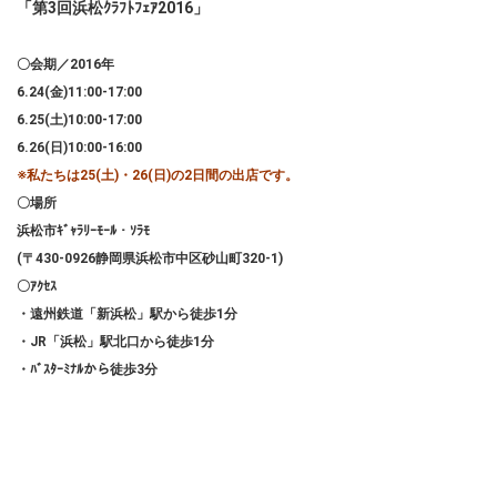
「第3回浜松ｸﾗﾌﾄﾌｪｱ2016」
〇会期／2016年
6.24(金)11:00-17:00
6.25(土)10:00-17:00
6.26(日)10:00-16:00
※私たちは25(土)・
26(日)の2日間の出店です。
〇場所
浜松市ｷﾞｬﾗﾘｰﾓｰﾙ・ｿﾗﾓ
(〒430-0926静岡県浜松市中区砂山町320-1)
〇ｱｸｾｽ
・遠州鉄道「新浜松」駅から徒歩1分
・JR「浜松」駅北口から徒歩1分
・ﾊﾞｽﾀｰﾐﾅﾙから徒歩3分