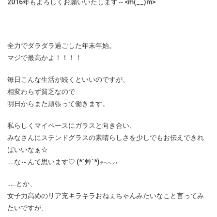
2016年もよろしくお願いいたします～<m(__)m>
全力でダラダラ過ごした年末年始。
マジで最高かよ！！！！
毎日こんな生活が続くといいのですが、
相変わらず貧乏なので
明日からまた頑張って働きます。
私らしくマイペースにガラスと向き合い、
みなさんにステンドグラスの素晴らしさを少しでもお伝えできれ
ばいいなぁ☆
….な～んて思います♡ (*´艸`*)
テヘヘン♪
…..とか、
女子力高めのリア充キラキラおねぇちゃんみたいなこと言ってみ
たいですが、